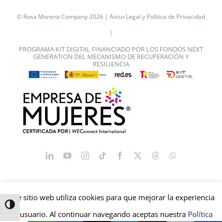
© Rosa Moreno Company 2026 |
Aviso Legal y Política de Privacidad
|
PROGRAMA KIT DIGITAL FINANCIADO POR LOS FONDOS NEXT
GENERATION DEL MECANISMO DE RECUPERACIÓN Y
RESILIENCIA
Este sitio web utiliza cookies para que mejorar la experiencia
Alternar alto contraste
de usuario. Al continuar navegando aceptas nuestra
Política