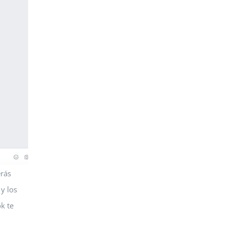
erás
y los
k te