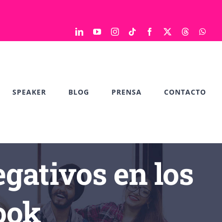
LinkedIn
YouTube
Instagram
Tiktok
Facebook
X
Threads
Wha
SPEAKER
BLOG
PRENSA
CONTACTO
gativos en los
ook