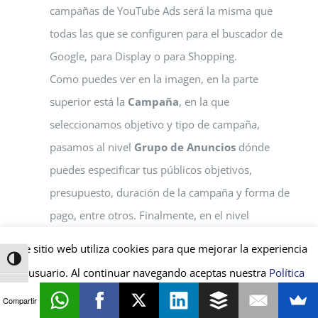
campañas de YouTube Ads será la misma que
todas las que se configuren para el buscador de
Google, para Display o para Shopping.
Como puedes ver en la imagen, en la parte
superior está la
Campaña
, en la que
seleccionamos objetivo y tipo de campaña,
pasamos al nivel
Grupo de Anuncios
dónde
puedes especificar tus públicos objetivos,
presupuesto, duración de la campaña y forma de
pago, entre otros. Finalmente, en el nivel
Anuncios
es dónde pondrás tu creatividad, el
Este sitio web utiliza cookies para que mejorar la experiencia
vídeo que vas a utilizar en la campaña publicitaria.
Alternar alto contraste
de usuario. Al continuar navegando aceptas nuestra
Política
Alternar tamaño de letra
de Privacidad y de Cookies
.
+ INFO
ACEPTAR
Compartir