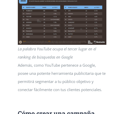
La palabra YouTube ocupa el tercer lugar en el
ranking de búsquedas en Google
Además, como YouTube pertenece a Google,
posee una potente herramienta publicitaria que te
permitirá segmentar a tu público objetivo y
conectar fácilmente con tus clientes potenciales.
Cómo crear una campaña