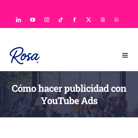
Saltar
al
LinkedIn
YouTube
Instagram
Tiktok
Facebook
X
Threads
WhatsAp
contenido
Cómo hacer publicidad con
YouTube Ads