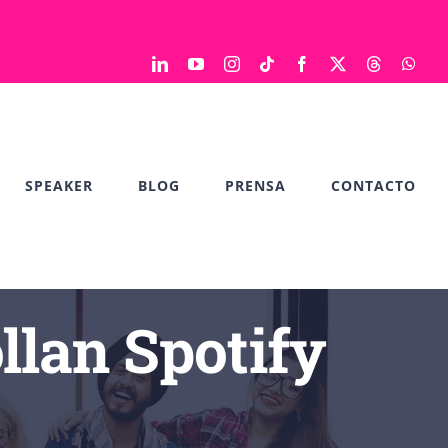
LinkedIn
YouTube
Instagram
Tiktok
Facebook
X
Threads
Wha
SPEAKER
BLOG
PRENSA
CONTACTO
llan Spotify