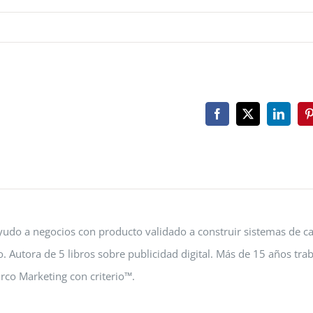
Facebook
X
Linked
P
 Ayudo a negocios con producto validado a construir sistemas de c
o. Autora de 5 libros sobre publicidad digital. Más de 15 años tr
co Marketing con criterio™.