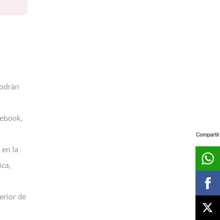
podrán
cebook,
Compartir
 en la
ica,
erior de