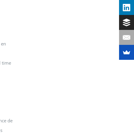
 en
l time
nce de
os