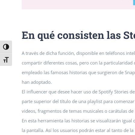
En qué consisten las St
Alternar alto contraste
A través de dicha función, disponible en teléfonos int
Alternar tamaño de letra
compartir diferentes cosas, pero con la particularidad 
empleado las famosas historias que surgieron de Snap
han adoptado.
El influencer que desee hacer uso de Spotify Stories deb
parte superior del título de una playlist para comenzar
videos, fragmentos de temas musicales o carátulas de
En esta herramienta las historias se visualizarán igual 
la pantalla. Así los usuarios podrán estar al tanto de l