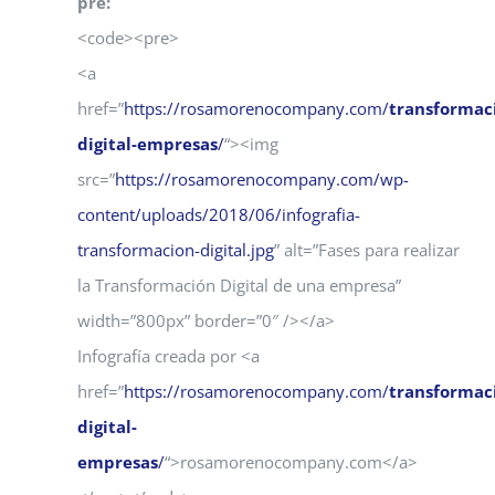
pre:
<code><pre>
<a
href=”
https://rosamorenocompany.com/
transformac
digital-empresas
/
“><img
src=”
https://rosamorenocompany.com/wp-
content/uploads/2018/06/infografia-
transformacion-digital.jpg
” alt=”Fases para realizar
la Transformación Digital de una empresa”
width=”800px” border=”0″ /></a>
Infografía creada por <a
href=”
https://rosamorenocompany.com/
transformac
digital-
empresas
/
“>rosamorenocompany.com</a>