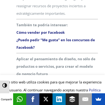
reasignar recursos de proyectos inciertos a
estratégicamente importantes.
También te podría interesar:
Cómo vender por Facebook
¿Puedo pedir “Me gusta” en los concursos de
Facebook?
Aplicar el pensamiento de diseño, no sólo de
productos o servicios, para crear el modelo
de negocio futuro
De forma errónea, creemos, en ocasiones, que
Este sitio web utiliza cookies para que mejorar la experiencia
Alternar alto contraste
podemos construir y hacer crecer un negocio
de usuario. Al continuar navegando aceptas nuestra
Política
Alternar tamaño de letra
digital vendiendo los mismos productos y
de Privacidad y de Cookies
.
+ INFO
ACEPTAR
Compartir
servicios a los mismos clientes a través de los