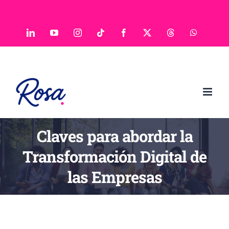
Saltar
al
LinkedIn
YouTube
Instagram
Tiktok
Facebook
X
Threads
WhatsAp
contenido
Claves para abordar la
Transformación Digital de
las Empresas